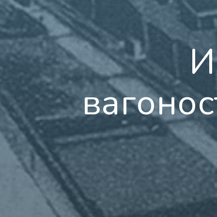
И
вагонос