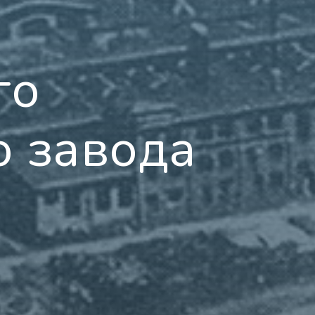
го
о завода