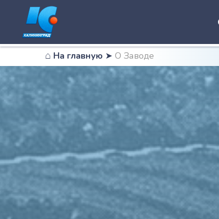
⌂
На главн
ую
➤
О Заводе