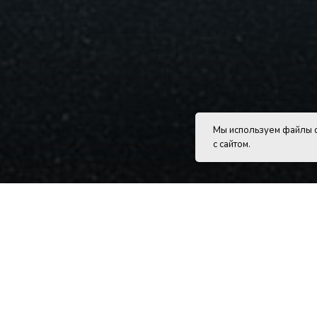
Мы используем файлы c
с сайтом.
радский вагоностроительный заво