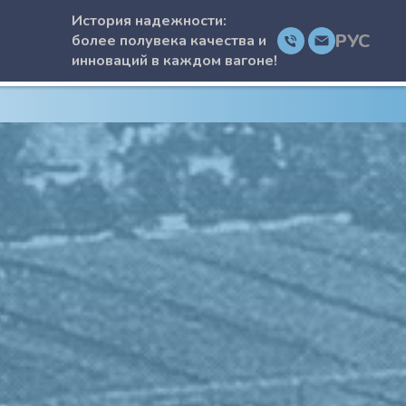
История надежности:
РУС
более полувека качества и
инноваций в каждом вагоне!